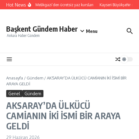
İçeriğe atla
Hot News
Kayseri Melikgazi’den ücretsiz yaz kursları
Kayseri Büyükşehir gökyü
Başkent Gündem Haber
Menu
Ankara Haber Gündem
Anasayfa
/
Gündem
/
AKSARAY’DA ÜLKÜCÜ CAMİANIN İKİ İSMİ BİR
ARAYA GELDİ
Genel
Gündem
AKSARAY’DA ÜLKÜCÜ
CAMİANIN İKİ İSMİ BİR ARAYA
GELDİ
29 Haziran 2026