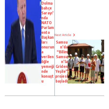
Dolma
bahçe
Sarayı’
nda
NATO
Parlam
ento
Next Article
Başkan
ları
Samsu
onurun
n’da
a
“Bilim
verilen
Samsu
öğle
n’la
yemeği
Griden
nde
Yeşile”
konuşt
projesi
u
başladı