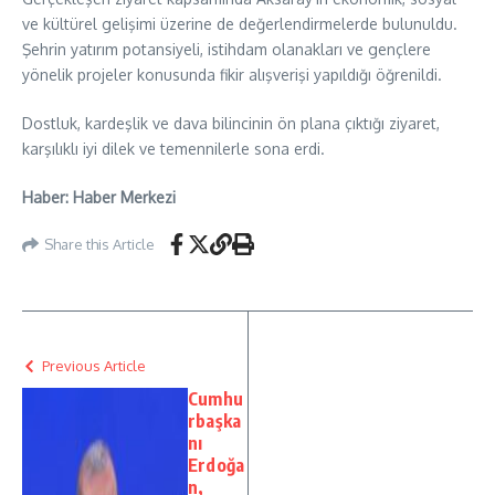
ve kültürel gelişimi üzerine de değerlendirmelerde bulunuldu.
Şehrin yatırım potansiyeli, istihdam olanakları ve gençlere
yönelik projeler konusunda fikir alışverişi yapıldığı öğrenildi.
Dostluk, kardeşlik ve dava bilincinin ön plana çıktığı ziyaret,
karşılıklı iyi dilek ve temennilerle sona erdi.
Haber: Haber Merkezi
Share this Article
Previous Article
Cumhu
rbaşka
nı
Erdoğa
n,