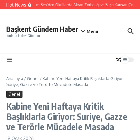
İçeriğe atla
Hot News
Türk Eğitim-Sen’den Okullarda Akran Zorbalığı ve Suça Karışan Çocukla
Başkent Gündem Haber
Menu
Ankara Haber Gündem
Anasayfa
/
Genel
/
Kabine Yeni Haftaya Kritik Başlıklarla Giriyor:
Suriye, Gazze ve Terörle Mücadele Masada
Genel
Kabine Yeni Haftaya Kritik
Başlıklarla Giriyor: Suriye, Gazze
ve Terörle Mücadele Masada
19 Ocak 2026