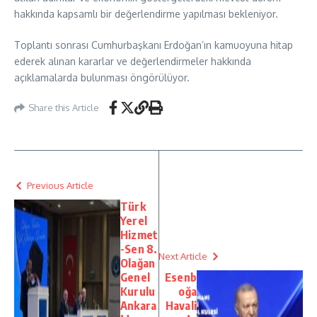
hakkında kapsamlı bir değerlendirme yapılması bekleniyor.
Toplantı sonrası Cumhurbaşkanı Erdoğan’ın kamuoyuna hitap
ederek alınan kararlar ve değerlendirmeler hakkında
açıklamalarda bulunması öngörülüyor.
Share this Article
Previous Article
Türk
Yerel
Hizmet
-Sen 8.
Next Article
Olağan
Genel
Esenb
Kurulu
oğa
Ankara
Havali