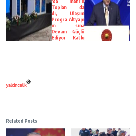
’da
manı’n
Toplan
da
dı,
Ulaşım
Progra
Altyapı
m
sına
Devam
Güçlü
Ediyor
Katkı
yalcincelik
Related Posts