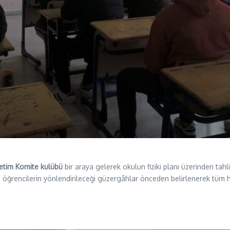
etim Komite
kulübü
bir araya gelerek okulun fiziki planı üzerinden tahl
öğrencilerin yönlendirileceği güzergâhlar önceden belirlenerek tüm hazır