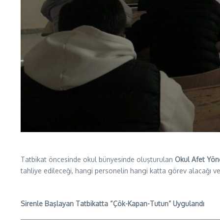
Tatbikat öncesinde okul bünyesinde oluşturulan
Okul Afet Yön
tahliye edileceği, hangi personelin hangi katta görev alacağı ve 
Sirenle Başlayan Tatbikatta “Çök-Kapan-Tutun” Uygulandı