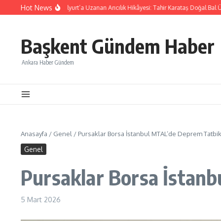
İçeriğe atla
Hot News
saray Güzelyurt’a Uzanan Arıcılık Hikâyesi: Tahir Karataş Doğal Bal Üretiyor
B
Başkent Gündem Haber
Ankara Haber Gündem
Anasayfa
/
Genel
/
Pursaklar Borsa İstanbul MTAL’de Deprem Tatbika
Genel
Pursaklar Borsa İstanb
5 Mart 2026