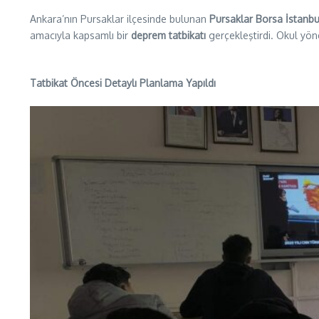
Ankara’nın Pursaklar ilçesinde bulunan
Pursaklar Borsa İstanbu
amacıyla kapsamlı bir
deprem tatbikatı
gerçekleştirdi. Okul yöne
Tatbikat Öncesi Detaylı Planlama Yapıldı