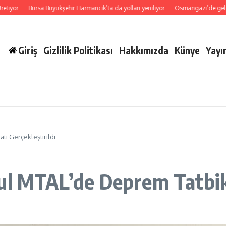
ursa Büyükşehir Harmancık’ta da yolları yeniliyor
Osmangazi’de geleceğin yüzücüle
Giriş
Gizlilik Politikası
Hakkımızda
Künye
Yayın
tı Gerçekleştirildi
ul MTAL’de Deprem Tatbika