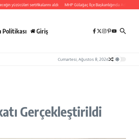
ri sertifikalarını aldı
MHP Gülağaç İlçe Başkanlığında Adnan Başbuğ Güven 
 Politikası
Giriş
Cumartesi, Ağustos 8, 2026
tı Gerçekleştirildi