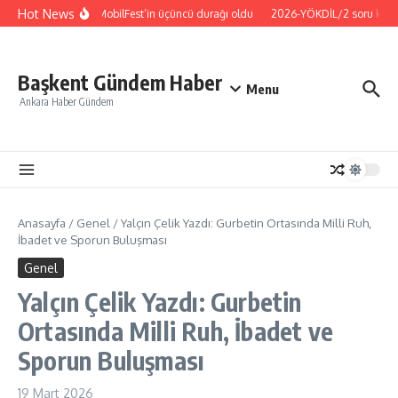
İçeriğe atla
Hot News
Bursa İznik ‘MobilFest’in üçüncü durağı oldu
2026-YÖKDİL/2 soru kitapçık
Başkent Gündem Haber
Menu
Ankara Haber Gündem
Anasayfa
/
Genel
/
Yalçın Çelik Yazdı: Gurbetin Ortasında Milli Ruh,
İbadet ve Sporun Buluşması
Genel
Yalçın Çelik Yazdı: Gurbetin
Ortasında Milli Ruh, İbadet ve
Sporun Buluşması
19 Mart 2026