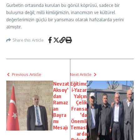
Gurbetin ortasında kurulan bu gönül köprüsü, sadece bir
buluşma değil; milli kimliğimizin, inancımızın ve kültürel
değerlerimizin güçlü bir yansıması olarak hafızalarda yerini
almıştır.
Share this Article
Previous Article
Next Article
Nevzat
Eğitimc
Aksoy’
i-Yazar
dan
Yalçın
Ramaz
Çelik
an
Fransa
Bayra
’da
mı
Önemli
Mesajı
Temasl
arda