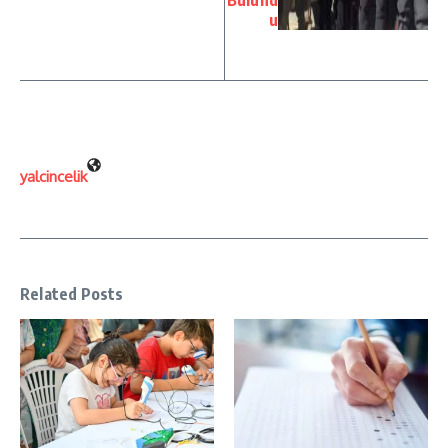
Bulund
u
yalcincelik
Related Posts