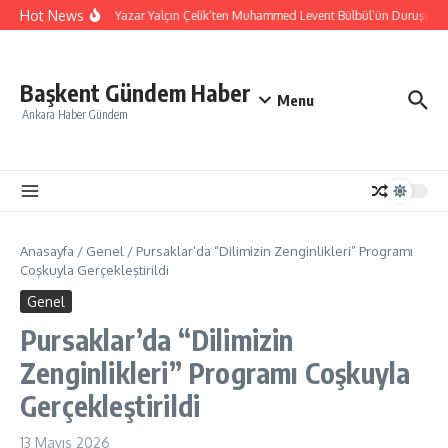
İçeriğe atla
Hot News
Eğitimci Yazar Yalçın Çelik’ten Muhammed Levent Bülbül’ün Duruşuna 
Başkent Gündem Haber
Menu
Ankara Haber Gündem
Anasayfa
/
Genel
/
Pursaklar’da “Dilimizin Zenginlikleri” Programı
Coşkuyla Gerçekleştirildi
Genel
Pursaklar’da “Dilimizin
Zenginlikleri” Programı Coşkuyla
Gerçekleştirildi
13 Mayıs 2026