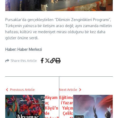
Pursaklar’da gerçekleştirilen “Dilimizin Zenginlikleri Programı”,
Türkçenin yalnızca bir iletişim aracı değil; aynı zamanda milletin
hafızası, kültürü ve medeniyet mirası olduğunu bir kez daha
gözler önüne serdi.
Haber: Haber Merkezi
Share this Article
Previous Article
Next Article
Akyam
Eğitimc
aç
i Yazar
Köyü’n
Yalçın
de
Çelik: