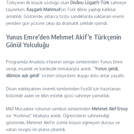
Türkçenin ilk büyük sözlüğü olan
Divânu Lügati’t-Türk
sahneye
taşınırken,
Kaşgarlı Mahmud’
un Türk diline yaptığı katkılar
anlatıldı. Gösteride, yıllarca tozlu sandıklarda saklanan eserin
yeniden gün yüzüne çıkışı da dramatik şekilde işlendi.
Yunus Emre’den Mehmet Akif’e Türkçenin
Gönül Yolculuğu
Programda Anadolu irfanının simge isimlerinden Yunus Emre
sevgi, insanlık ve kardeşlik temalarıyla anıldı. “
Yunus geldi,
dilimize aşk geldi
” sözleri izleyicilere duygu dolu anlar yaşattı.
Divan edebiyatının önemli isimlerinden Fuzûlî için hazırlanan
bölümde aşkın ve dilin estetik gücü sahneye yansıtıldı.
Millî Mücadele ruhunun sembol isimlerinden
Mehmet Akif Ersoy
ise “Korkma!” hitabıyla anıldı. Öğrencilerin sahnelediği
gösteride, Mehmet Akif’in zulme boyun eğmeyen duruşu ve
vatan sevgisi ön plana çıkarıldı.