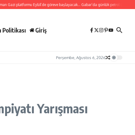
formu Eylül’de göreve başlayacak… Gabar’da günlük petrol üretimi 83 bin 200 vari
 Politikası
Giriş
Perşembe, Ağustos 6, 2026
mpiyatı Yarışması