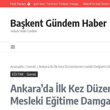
İçeriğe atla
Hot News
şkanı Erdoğan’dan ‘Terörsüz Türkiye’ mesajı
Bilecik’te Vali Sözer’den coğrafi i
Başkent Gündem Haber
Ankara Haber Gündem
Anasayfa
/
Genel
/
Ankara’da İlk Kez Düzenlenen Lastik Değişim Ol
EĞİTİM
Genel
Ankara’da İlk Kez Düze
Mesleki Eğitime Damg