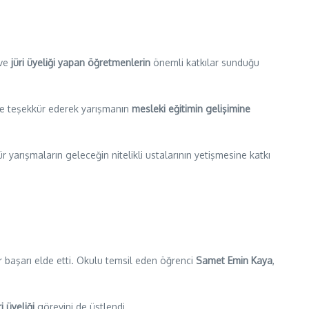
ve
jüri üyeliği yapan öğretmenlerin
önemli katkılar sunduğu
e teşekkür ederek yarışmanın
mesleki eğitimin gelişimine
r yarışmaların geleceğin nitelikli ustalarının yetişmesine katkı
r başarı elde etti. Okulu temsil eden öğrenci
Samet Emin Kaya
,
i üyeliği
görevini de üstlendi.