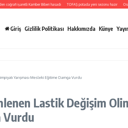
şaretli Kamber Biberi hasadı
TOFAŞ potada yeni sezonu hazır
Osman Gazi plat
Giriş
Gizlilik Politikası
Hakkımızda
Künye
Yayın
impiyatı Yarışması Mesleki Eğitime Damga Vurdu
nlenen Lastik Değişim Oli
a Vurdu