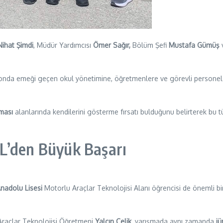
Nihat Şimdi
, Müdür Yardımcısı
Ömer Sağır,
Bölüm Şefi
Mustafa Gümüş
onda emeği geçen okul yönetimine, öğretmenlere ve görevli personel
şması
alanlarında kendilerini gösterme fırsatı bulduğunu belirterek bu tü
L’den Büyük Başarı
Anadolu Lisesi
Motorlu Araçlar Teknolojisi Alanı öğrencisi de önemli bi
Araçlar Teknolojisi Öğretmeni
Yalçın Çelik
, yarışmada aynı zamanda
jür