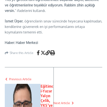
ve öğretmenlerine teşekkür ediyorum. Rabbim zihin açıklığı
versin.
” ifadelerini kullandı.
İsmet Ürper
, öğrencilerin sınav sürecinde heyecana kapılmadan,
kendilerine güvenerek en iyi performanslarını ortaya
koymalarını temenni etti.
Haber: Haber Merkezi
Share this Article
Previous Article
Eğitimc
i-Yazar
Yalçın
Çelik,
Next Article
YKS’ye