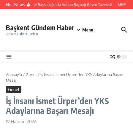
İçeriğe atla
Hot News
MHP Gülağaç İlçe Başkanlığında Adnan Başbuğ Güven Tazeledi
MHP Güzel
Başkent Gündem Haber
Menu
Ankara Haber Gündem
Anasayfa
/
Genel
/
İş İnsanı İsmet Ürper’den YKS Adaylarına Başarı
Mesajı
Genel
İş İnsanı İsmet Ürper’den YKS
Adaylarına Başarı Mesajı
19 Haziran 2026