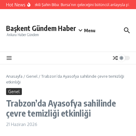
İçeriğe atla
Hot News
Başkan Vekili Şahin Biba: Bursa’nın geleceğini bütüncül anlayışla planlı
Başkent Gündem Haber
Menu
Ankara Haber Gündem
Anasayfa
/
Genel
/
Trabzon’da Ayasofya sahilinde çevre temizliği
etkinliği
Genel
Trabzon’da Ayasofya sahilinde
çevre temizliği etkinliği
21 Haziran 2026