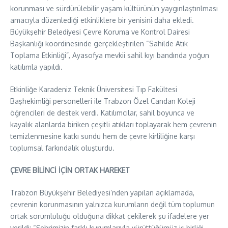
korunması ve sürdürülebilir yaşam kültürünün yaygınlaştırılması
amacıyla düzenlediği etkinliklere bir yenisini daha ekledi.
Büyükşehir Belediyesi Çevre Koruma ve Kontrol Dairesi
Başkanlığı koordinesinde gerçekleştirilen “Sahilde Atık
Toplama Etkinliği”, Ayasofya mevkii sahil kıyı bandında yoğun
katılımla yapıldı.
Etkinliğe Karadeniz Teknik Üniversitesi Tıp Fakültesi
Başhekimliği personelleri ile Trabzon Özel Candan Koleji
öğrencileri de destek verdi. Katılımcılar, sahil boyunca ve
kayalık alanlarda biriken çeşitli atıkları toplayarak hem çevrenin
temizlenmesine katkı sundu hem de çevre kirliliğine karşı
toplumsal farkındalık oluşturdu.
ÇEVRE BİLİNCİ İÇİN ORTAK HAREKET
Trabzon Büyükşehir Belediyesi’nden yapılan açıklamada,
çevrenin korunmasının yalnızca kurumların değil tüm toplumun
ortak sorumluluğu olduğuna dikkat çekilerek şu ifadelere yer
verildi: “Şehrimizin farklı kurumlarıyla yürüttüğümüz iş birliği