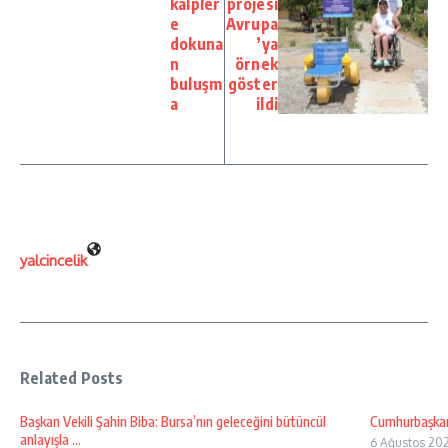
kalpler
projesi
e
Avrupa
dokuna
’ya
n
örnek
buluşm
göster
a
ildi
yalcincelik
Related Posts
Başkan Vekili Şahin Biba: Bursa’nın geleceğini bütüncül
Cumhurbaşkan
anlayışla ...
6 Ağustos 20