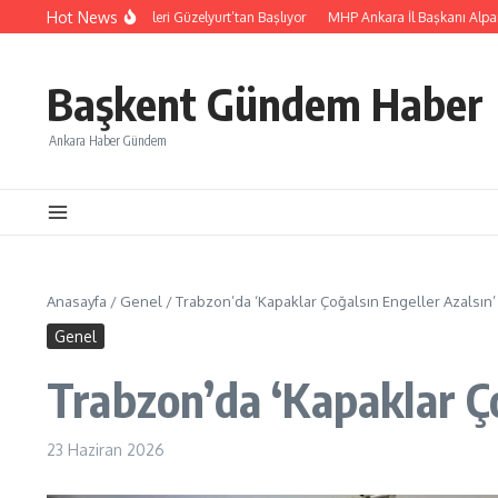
İçeriğe atla
Hot News
ağan İlçe Kongreleri Güzelyurt’tan Başlıyor
MHP Ankara İl Başkanı Alparslan D
Başkent Gündem Haber
Ankara Haber Gündem
Anasayfa
/
Genel
/
Trabzon’da ‘Kapaklar Çoğalsın Engeller Azalsın’
Genel
Trabzon’da ‘Kapaklar Ço
23 Haziran 2026