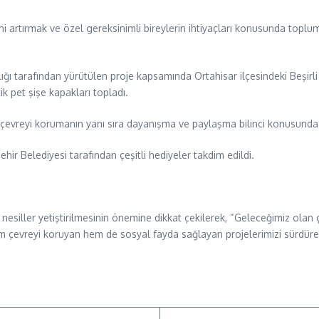
ni artırmak ve özel gereksinimli bireylerin ihtiyaçları konusunda topl
ı tarafından yürütülen proje kapsamında Ortahisar ilçesindeki Beşirli A
 pet şişe kapakları topladı.
 çevreyi korumanın yanı sıra dayanışma ve paylaşma bilinci konusunda 
r Belediyesi tarafından çeşitli hediyeler takdim edildi.
nesiller yetiştirilmesinin önemine dikkat çekilerek, “Geleceğimiz olan
 çevreyi koruyan hem de sosyal fayda sağlayan projelerimizi sürdürece