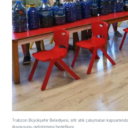
Trabzon Büyükşehir Belediyesi, sıfır atık çalışmaları kapsamınd
duygusunu geliştirmeyi hedefliyor.