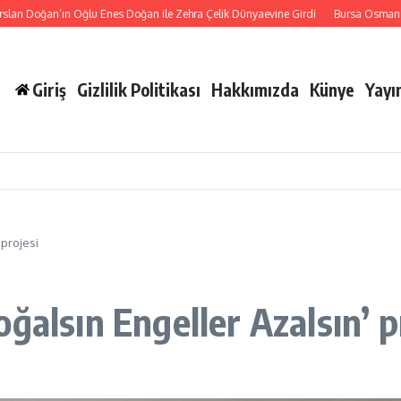
oğan’ın Oğlu Enes Doğan ile Zehra Çelik Dünyaevine Girdi
Bursa Osmangazi’nin 
Giriş
Gizlilik Politikası
Hakkımızda
Künye
Yayın
 projesi
ğalsın Engeller Azalsın’ p