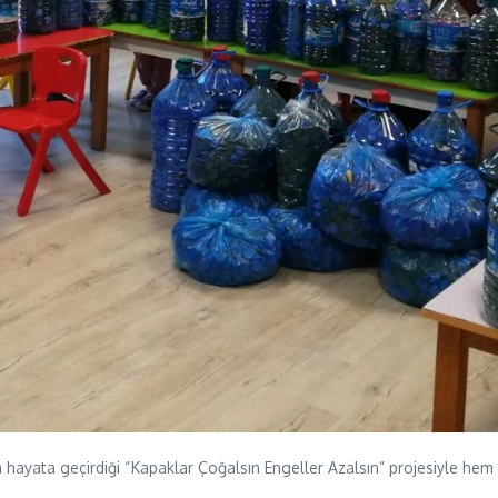
a hayata geçirdiği “Kapaklar Çoğalsın Engeller Azalsın” projesiyle hem