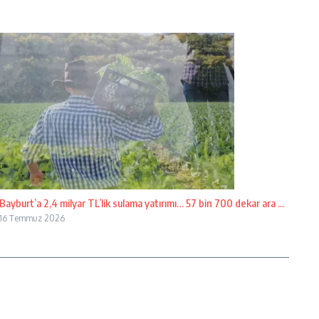
Bayburt’a 2,4 milyar TL’lik sulama yatırımı… 57 bin 700 dekar ara ...
16 Temmuz 2026