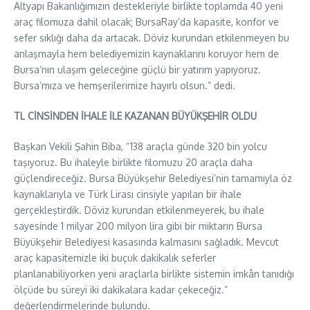
Altyapı Bakanlığımızın destekleriyle birlikte toplamda 40 yeni
araç filomuza dahil olacak; BursaRay’da kapasite, konfor ve
sefer sıklığı daha da artacak. Döviz kurundan etkilenmeyen bu
anlaşmayla hem belediyemizin kaynaklarını koruyor hem de
Bursa’nın ulaşım geleceğine güçlü bir yatırım yapıyoruz.
Bursa’mıza ve hemşerilerimize hayırlı olsun.” dedi.
TL CİNSİNDEN İHALE İLE KAZANAN BÜYÜKŞEHİR OLDU
Başkan Vekili Şahin Biba, “138 araçla günde 320 bin yolcu
taşıyoruz. Bu ihaleyle birlikte filomuzu 20 araçla daha
güçlendireceğiz. Bursa Büyükşehir Belediyesi’nin tamamıyla öz
kaynaklarıyla ve Türk Lirası cinsiyle yapılan bir ihale
gerçekleştirdik. Döviz kurundan etkilenmeyerek, bu ihale
sayesinde 1 milyar 200 milyon lira gibi bir miktarın Bursa
Büyükşehir Belediyesi kasasında kalmasını sağladık. Mevcut
araç kapasitemizle iki buçuk dakikalık seferler
planlanabiliyorken yeni araçlarla birlikte sistemin imkân tanıdığı
ölçüde bu süreyi iki dakikalara kadar çekeceğiz.”
değerlendirmelerinde bulundu.