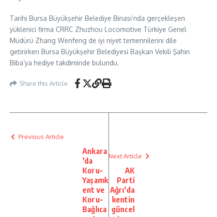
Tarihi Bursa Büyükşehir Belediye Binası’nda gerçekleşen
yüklenici firma CRRC Zhuzhou Locomotive Türkiye Genel
Müdürü Zhang Wenfeng de iyi niyet temennilerini dile
getirirken Bursa Büyükşehir Belediyesi Başkan Vekili Şahin
Biba’ya hediye takdiminde bulundu.
Share this Article
Previous Article
Ankara
Next Article
’da
Koru–
AK
Yaşamk
Parti
ent ve
Ağrı’da
Koru–
kentin
Bağlıca
güncel