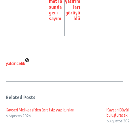
metro
yatırım
sunda
ları
geri
görüşü
sayım
ldü
yalcincelik
Related Posts
Kayseri Melikgazi’den ücretsiz yaz kursları
Kayseri Büyük
buluşturacak
6 Ağustos 2026
6 Ağustos 20