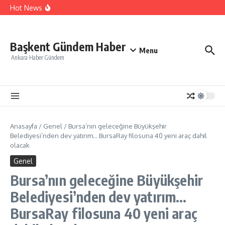
Karışan Çocuklar İçin Kapsamlı Anket
İçeriğe atla
Hot News
Cumhurbaşkanı Erdoğan’dan ‘Terörsüz Türkiye’ mesajı
Bilecik’te Vali Sözer’den coğrafi işaretli Kamber Biberi
hasadı
TOFAŞ potada yeni sezonu hazır
Başkent Gündem Haber
Menu
Ankara Haber Gündem
Anasayfa
/
Genel
/
Bursa’nın geleceğine Büyükşehir
Belediyesi’nden dev yatırım… BursaRay filosuna 40 yeni araç dahil
olacak
Genel
Bursa’nın geleceğine Büyükşehir
Belediyesi’nden dev yatırım…
BursaRay filosuna 40 yeni araç