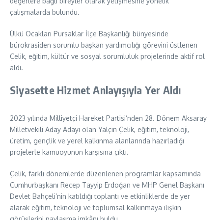
değerlere bağlı bireyler olarak yetişmesine yönelik
çalışmalarda bulundu.
Ülkü Ocakları Pursaklar İlçe Başkanlığı bünyesinde
bürokrasiden sorumlu başkan yardımcılığı görevini üstlenen
Çelik, eğitim, kültür ve sosyal sorumluluk projelerinde aktif rol
aldı.
Siyasette Hizmet Anlayışıyla Yer Aldı
2023 yılında Milliyetçi Hareket Partisi’nden 28. Dönem Aksaray
Milletvekili Aday Adayı olan Yalçın Çelik, eğitim, teknoloji,
üretim, gençlik ve yerel kalkınma alanlarında hazırladığı
projelerle kamuoyunun karşısına çıktı.
Çelik, farklı dönemlerde düzenlenen programlar kapsamında
Cumhurbaşkanı Recep Tayyip Erdoğan ve MHP Genel Başkanı
Devlet Bahçeli’nin katıldığı toplantı ve etkinliklerde de yer
alarak eğitim, teknoloji ve toplumsal kalkınmaya ilişkin
görüşlerini paylaşma imkânı buldu.