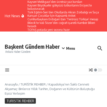
Kayseri Melikgazi’den ücretsiz yaz kursları
İçeriğe atla
Kayseri Büyükşehir gökyüzü tutkunlarını Erciyes’te
buluşturacak
Türk Eğitim-Sen’den Okullarda Akran Zorbalığı ve Suça
Hot News
Karışan Çocuklar İçin Kapsamlı Anket
Cumhurbaşkanı Erdoğan’dan ‘Terörsüz Türkiye’ mesajı
Bilecik’te Vali Sözer’den coğrafi işaretli Kamber Biberi
hasadı
TOFAŞ potada yeni sezonu hazır
Başkent Gündem Haber
Menu
Ankara Haber Gündem
Anasayfa
/
TURİSTİK REHBER
/
Kapadokya’nın Saklı Cenneti
Akyamaç: Binlerce Yıllık Tarihin, Doğanın ve Kültürün Buluştuğu
Eşsiz Yerleşim
TURİSTİK REHBER