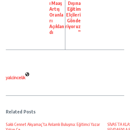
ı Maaş
Dışına
Artış
Eğitim
Oranla
Elçileri
rı
Gönde
Açıklan
riyoruz
dı
”
yalcincelik
Related Posts
Saklı Cennet Akyamaç’ta Anlamlı Buluşma: Eğitimci Yazar
SİVAS’TA KL
Yalçın Çe ...
SEVDASIYLA