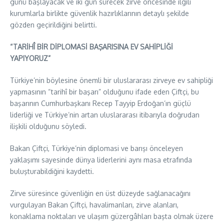
günü başlayacak ve iki gün sürecek zirve öncesinde ilgili
kurumlarla birlikte güvenlik hazırlıklarının detaylı şekilde
gözden geçirildiğini belirtti.
“TARİHÎ BİR DİPLOMASİ BAŞARISINA EV SAHİPLİĞİ
YAPIYORUZ”
Türkiye’nin böylesine önemli bir uluslararası zirveye ev sahipliği
yapmasının “tarihî bir başarı” olduğunu ifade eden Çiftçi, bu
başarının Cumhurbaşkanı Recep Tayyip Erdoğan’ın güçlü
liderliği ve Türkiye’nin artan uluslararası itibarıyla doğrudan
ilişkili olduğunu söyledi.
Bakan Çiftçi, Türkiye’nin diplomasi ve barışı önceleyen
yaklaşımı sayesinde dünya liderlerini aynı masa etrafında
buluşturabildiğini kaydetti.
Zirve süresince güvenliğin en üst düzeyde sağlanacağını
vurgulayan Bakan Çiftçi, havalimanları, zirve alanları,
konaklama noktaları ve ulaşım güzergâhları başta olmak üzere