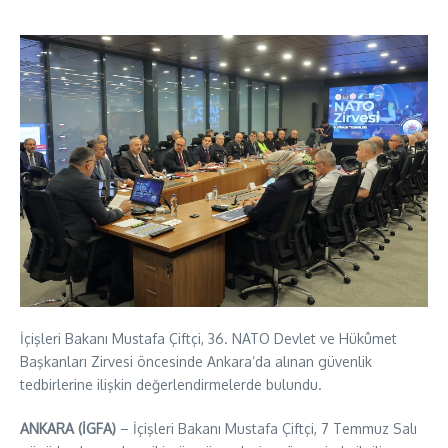
İçişleri Bakanı Mustafa Çiftçi, 36. NATO Devlet ve Hükûmet
Başkanları Zirvesi öncesinde Ankara’da alınan güvenlik
tedbirlerine ilişkin değerlendirmelerde bulundu.
ANKARA (İGFA)
– İçişleri Bakanı Mustafa Çiftçi, 7 Temmuz Salı