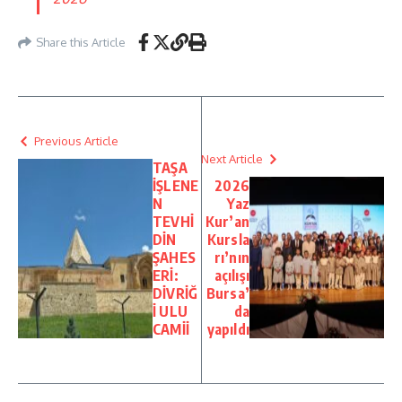
Share this Article
Previous Article
Next Article
TAŞA
İŞLENE
2026
N
Yaz
TEVHİ
Kur’an
DİN
Kursla
ŞAHES
rı’nın
ERİ:
açılışı
DİVRİĞ
Bursa’
İ ULU
da
CAMİİ
yapıldı