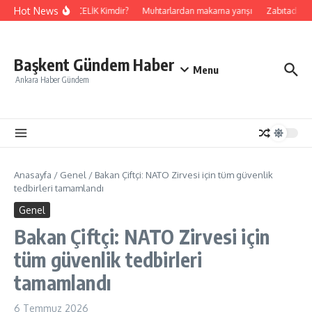
İçeriğe atla
Hot News
Yalçın ÇELİK Kimdir?
Muhtarlardan makarna yarışı
Zabıtadan gur
Başkent Gündem Haber
Menu
Ankara Haber Gündem
Anasayfa
/
Genel
/
Bakan Çiftçi: NATO Zirvesi için tüm güvenlik
tedbirleri tamamlandı
Genel
Bakan Çiftçi: NATO Zirvesi için
tüm güvenlik tedbirleri
tamamlandı
6 Temmuz 2026