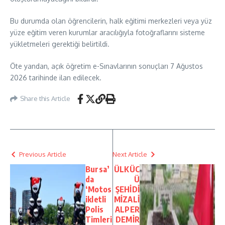
Bu durumda olan öğrencilerin, halk eğitimi merkezleri veya yüz
yüze eğitim veren kurumlar aracılığıyla fotoğraflarını sisteme
yükletmeleri gerektiği belirtildi.
Öte yandan, açık öğretim e-Sınavlarının sonuçları 7 Ağustos
2026 tarihinde ilan edilecek.
Share this Article
Previous Article
Next Article
Bursa’
ÜLKÜC
da
Ü
‘Motos
ŞEHİDİ
ikletli
MİZALİ
Polis
ALPER
Timleri
DEMİR