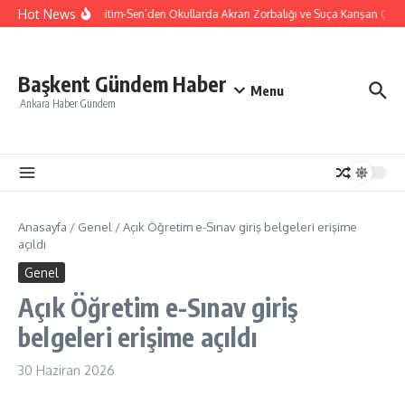
İçeriğe atla
Hot News
Türk Eğitim-Sen’den Okullarda Akran Zorbalığı ve Suça Karışan Çocuk
Başkent Gündem Haber
Menu
Ankara Haber Gündem
Anasayfa
/
Genel
/
Açık Öğretim e-Sınav giriş belgeleri erişime
açıldı
Genel
Açık Öğretim e-Sınav giriş
belgeleri erişime açıldı
30 Haziran 2026