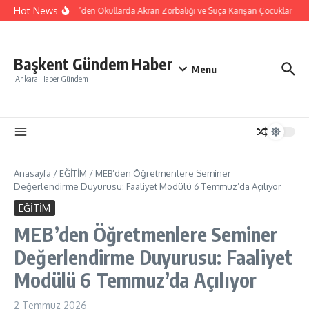
İçeriğe atla
Hot News
Türk Eğitim-Sen’den Okullarda Akran Zorbalığı ve Suça Karışan Çocuklar İçin
Başkent Gündem Haber
Menu
Ankara Haber Gündem
Anasayfa
/
EĞİTİM
/
MEB’den Öğretmenlere Seminer
Değerlendirme Duyurusu: Faaliyet Modülü 6 Temmuz’da Açılıyor
EĞİTİM
MEB’den Öğretmenlere Seminer
Değerlendirme Duyurusu: Faaliyet
Modülü 6 Temmuz’da Açılıyor
2 Temmuz 2026