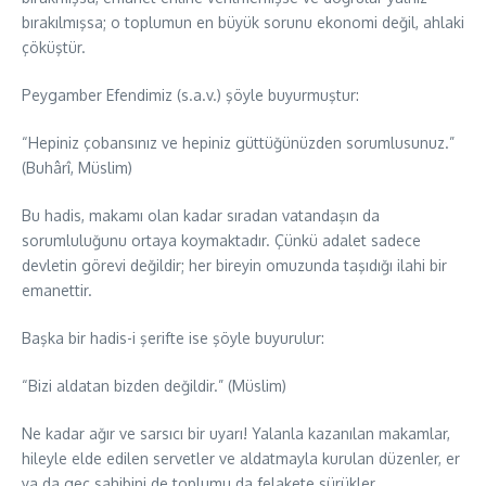
bırakılmışsa; o toplumun en büyük sorunu ekonomi değil, ahlaki
çöküştür.
Peygamber Efendimiz (s.a.v.) şöyle buyurmuştur:
“Hepiniz çobansınız ve hepiniz güttüğünüzden sorumlusunuz.”
(Buhârî, Müslim)
Bu hadis, makamı olan kadar sıradan vatandaşın da
sorumluluğunu ortaya koymaktadır. Çünkü adalet sadece
devletin görevi değildir; her bireyin omuzunda taşıdığı ilahi bir
emanettir.
Başka bir hadis-i şerifte ise şöyle buyurulur:
“Bizi aldatan bizden değildir.” (Müslim)
Ne kadar ağır ve sarsıcı bir uyarı! Yalanla kazanılan makamlar,
hileyle elde edilen servetler ve aldatmayla kurulan düzenler, er
ya da geç sahibini de toplumu da felakete sürükler.