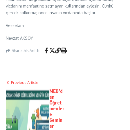
vicdanını menfaatine satmayan kullarından eylesin. Çünkü
gerçek kalkınma; önce insanın vicdanında başlar.
Vesselam
Nevzat AKSOY
Share this Article
Previous Article
MEB’d
en
Öğret
menler
e
Semin
er