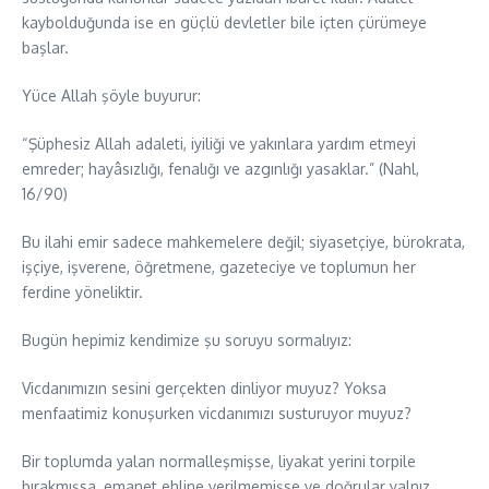
kaybolduğunda ise en güçlü devletler bile içten çürümeye
başlar.
Yüce Allah şöyle buyurur:
“Şüphesiz Allah adaleti, iyiliği ve yakınlara yardım etmeyi
emreder; hayâsızlığı, fenalığı ve azgınlığı yasaklar.” (Nahl,
16/90)
Bu ilahi emir sadece mahkemelere değil; siyasetçiye, bürokrata,
işçiye, işverene, öğretmene, gazeteciye ve toplumun her
ferdine yöneliktir.
Bugün hepimiz kendimize şu soruyu sormalıyız:
Vicdanımızın sesini gerçekten dinliyor muyuz? Yoksa
menfaatimiz konuşurken vicdanımızı susturuyor muyuz?
Bir toplumda yalan normalleşmişse, liyakat yerini torpile
bırakmışsa, emanet ehline verilmemişse ve doğrular yalnız