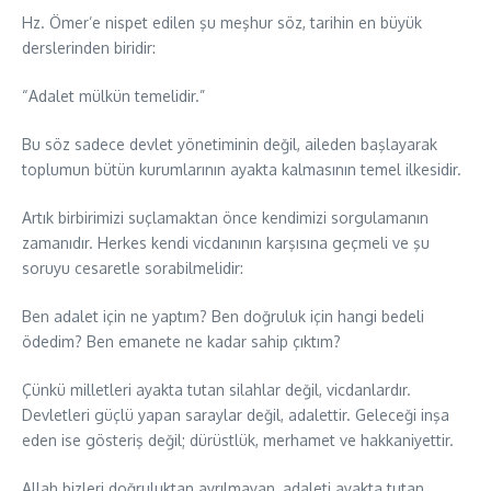
Hz. Ömer’e nispet edilen şu meşhur söz, tarihin en büyük
derslerinden biridir:
“Adalet mülkün temelidir.”
Bu söz sadece devlet yönetiminin değil, aileden başlayarak
toplumun bütün kurumlarının ayakta kalmasının temel ilkesidir.
Artık birbirimizi suçlamaktan önce kendimizi sorgulamanın
zamanıdır. Herkes kendi vicdanının karşısına geçmeli ve şu
soruyu cesaretle sorabilmelidir:
Ben adalet için ne yaptım? Ben doğruluk için hangi bedeli
ödedim? Ben emanete ne kadar sahip çıktım?
Çünkü milletleri ayakta tutan silahlar değil, vicdanlardır.
Devletleri güçlü yapan saraylar değil, adalettir. Geleceği inşa
eden ise gösteriş değil; dürüstlük, merhamet ve hakkaniyettir.
Allah bizleri doğruluktan ayrılmayan, adaleti ayakta tutan,