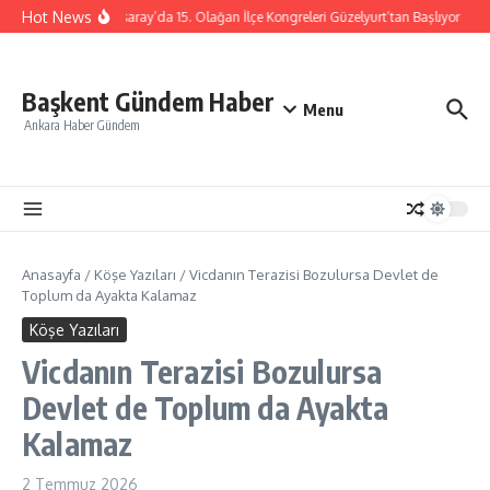
İçeriğe atla
Hot News
MHP Aksaray’da 15. Olağan İlçe Kongreleri Güzelyurt’tan Başlıyor
MH
Başkent Gündem Haber
Menu
Ankara Haber Gündem
Anasayfa
/
Köşe Yazıları
/
Vicdanın Terazisi Bozulursa Devlet de
Toplum da Ayakta Kalamaz
Köşe Yazıları
Vicdanın Terazisi Bozulursa
Devlet de Toplum da Ayakta
Kalamaz
2 Temmuz 2026