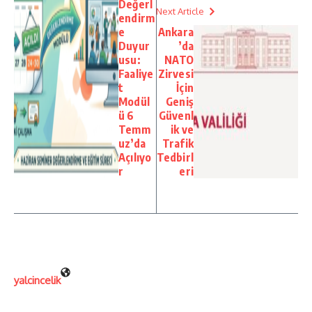
Değerl
Next Article
endirm
e
Ankara
Duyur
’da
usu:
NATO
Faaliye
Zirvesi
t
İçin
Modül
Geniş
ü 6
Güvenl
Temm
ik ve
uz’da
Trafik
Açılıyo
Tedbirl
r
eri
yalcincelik