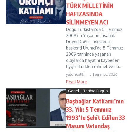
TÜRK MİLLETİNİN
HAFIZASINDA
SİLİNMEYEN ACI
Doğu Türkistan’da 5 Temmuz
2009’da Yaşanan İnsanlık
Dramı Doğu Türkistan’ın
başkenti Urumçi’de 5 Temmuz
2009 tarihinde yaşanan
olaylarda hayatını kaybeden
Uygur Türkleri rahmet ve du...
yalcincelik
5 Temmuz 2026
Read More
Genel
Tarihte Bugün
Başbağlar Katliamı’nın
33. Yılı: 5 Temmuz
1993’te Şehit Edilen 33
Masum Vatandaş