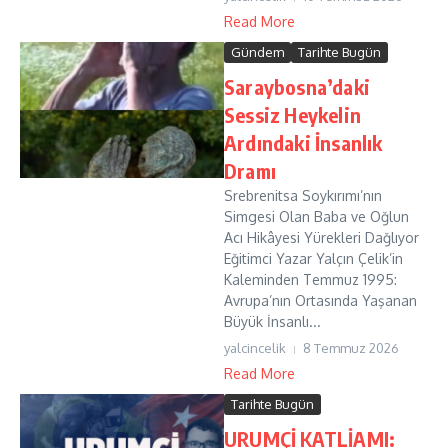
Read More
Gündem
Tarihte Bugün
Saraybosna’daki
Sessiz Heykelin
Ardındaki İnsanlık
Dramı
Srebrenitsa Soykırımı’nın
Simgesi Olan Baba ve Oğlun
Acı Hikâyesi Yürekleri Dağlıyor
Eğitimci Yazar Yalçın Çelik’in
Kaleminden Temmuz 1995:
Avrupa’nın Ortasında Yaşanan
Büyük İnsanlı...
yalcincelik
8 Temmuz 2026
Read More
Tarihte Bugün
URUMÇİ KATLİAMI: