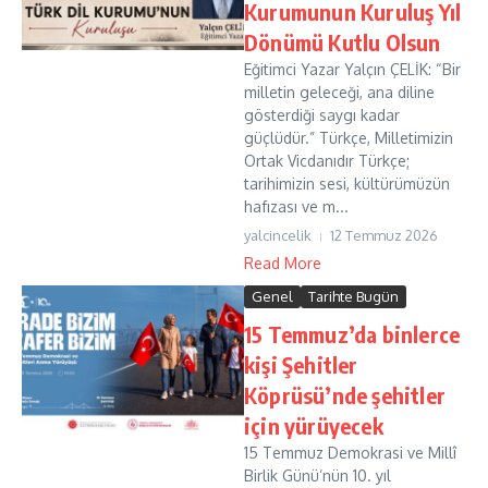
Kurumunun Kuruluş Yıl
Dönümü Kutlu Olsun
Eğitimci Yazar Yalçın ÇELİK: “Bir
milletin geleceği, ana diline
gösterdiği saygı kadar
güçlüdür.” Türkçe, Milletimizin
Ortak Vicdanıdır Türkçe;
tarihimizin sesi, kültürümüzün
hafızası ve m...
yalcincelik
12 Temmuz 2026
Read More
Genel
Tarihte Bugün
15 Temmuz’da binlerce
kişi Şehitler
Köprüsü’nde şehitler
için yürüyecek
15 Temmuz Demokrasi ve Millî
Birlik Günü’nün 10. yıl