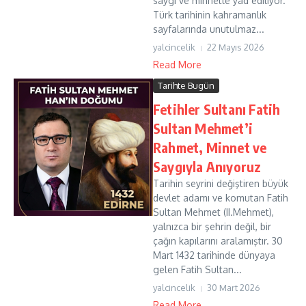
saygı ve minnetle yad ediliyor.
Türk tarihinin kahramanlık
sayfalarında unutulmaz...
yalcincelik
22 Mayıs 2026
Read More
Tarihte Bugün
Fetihler Sultanı Fatih
Sultan Mehmet’i
Rahmet, Minnet ve
Saygıyla Anıyoruz
Tarihin seyrini değiştiren büyük
devlet adamı ve komutan Fatih
Sultan Mehmet (II.Mehmet),
yalnızca bir şehrin değil, bir
çağın kapılarını aralamıştır. 30
Mart 1432 tarihinde dünyaya
gelen Fatih Sultan...
yalcincelik
30 Mart 2026
Read More