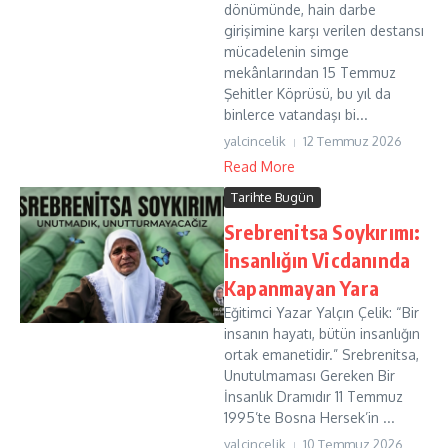
dönümünde, hain darbe
girişimine karşı verilen destansı
mücadelenin simge
mekânlarından 15 Temmuz
Şehitler Köprüsü, bu yıl da
binlerce vatandaşı bi...
yalcincelik
12 Temmuz 2026
Read More
Tarihte Bugün
Srebrenitsa Soykırımı:
İnsanlığın Vicdanında
Kapanmayan Yara
Eğitimci Yazar Yalçın Çelik: “Bir
insanın hayatı, bütün insanlığın
ortak emanetidir.” Srebrenitsa,
Unutulmaması Gereken Bir
İnsanlık Dramıdır 11 Temmuz
1995’te Bosna Hersek’in ...
yalcincelik
10 Temmuz 2026