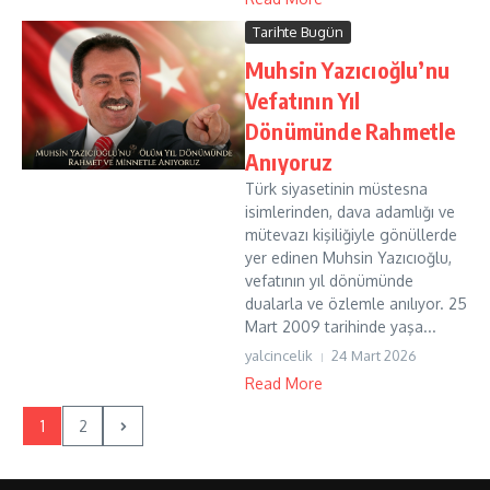
Tarihte Bugün
Muhsin Yazıcıoğlu’nu
Vefatının Yıl
Dönümünde Rahmetle
Anıyoruz
Türk siyasetinin müstesna
isimlerinden, dava adamlığı ve
mütevazı kişiliğiyle gönüllerde
yer edinen Muhsin Yazıcıoğlu,
vefatının yıl dönümünde
dualarla ve özlemle anılıyor. 25
Mart 2009 tarihinde yaşa...
yalcincelik
24 Mart 2026
Read More
1
2