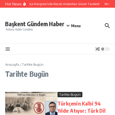
İçeriğe atla
Hot News
MHP Sultanhanı İlçe Kongresi’nde Necati Arslanhan Güven Tazeledi
Malatya 
Başkent Gündem Haber
Menu
Ankara Haber Gündem
Anasayfa
/
Tarihte Bugün
Tarihte Bugün
Tarihte Bugün
Türkçenin Kalbi 94
Yıldır Atıyor: Türk Dil