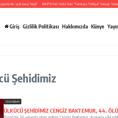
şme’de ‘açık hava’ keyif
MHP’li Feti Yıldız’dan “Terörsüz Türkiye” mesajı: Yasal
Giriş
Gizlilik Politikası
Hakkımızda
Künye
Yayın
cü Şehidimiz
Gündem
ÜLKÜCÜ ŞEHİDİMİZ CENGİZ BAKTEMUR, 44. ÖL
Elazığ’da 20 yaşında idam edilen Cengiz Baktemur, dualarla yâd edild