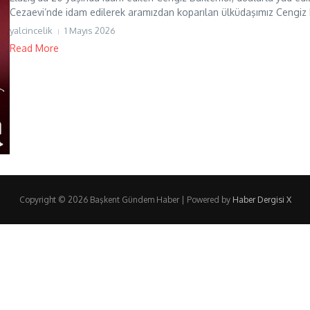
Cezaevi’nde idam edilerek aramızdan koparılan ülküdaşımız Cengiz 
yalcincelik
1 Mayıs 2026
Read More
Copyright © 2026 Başkent Gündem Haber | Powered by
Haber Dergisi X