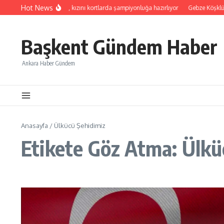
İçeriğe atla
Hot News
r’de hayat kurtaran baba, kızını kortlarda şampiyonluğa hazırlıyor
Gebze Köşklüçe
Başkent Gündem Haber
Ankara Haber Gündem
Anasayfa
/
Ülkücü Şehidimiz
Etikete Göz Atma: Ülkü