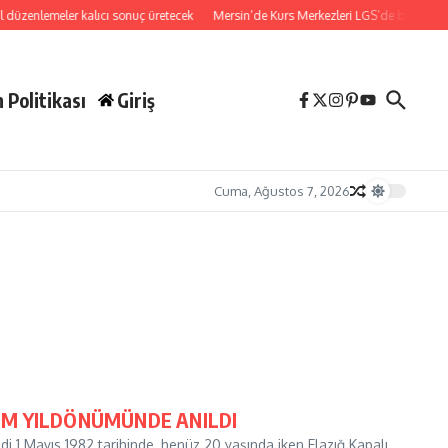
 düzenlemeler kalıcı sonuç üretecek
Mersin’de Kurs Merkezleri LGS’de büyük başa
 Politikası
Giriş
Cuma, Ağustos 7, 2026
ÜM YILDÖNÜMÜNDE ANILDI
i 1 Mayıs 1982 tarihinde, henüz 20 yaşında iken Elazığ Kapalı